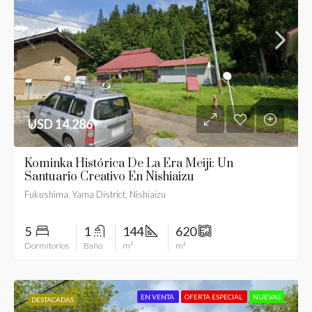
USD 14,286
Kominka Histórica De La Era Meiji: Un
Santuario Creativo En Nishiaizu
Fukushima, Yama District, Nishiaizu
5
1
144
620
Dormitorios
Baño
m²
m²
EN VENTA
OFERTA ESPECIAL
NUEVAS
DESTACADAS