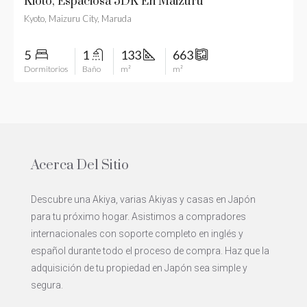
Kioto, Espaciosa 5DK En Maizuru
Kyoto, Maizuru City, Maruda
5
1
133
663
Dormitorios
Baño
m²
m²
Acerca Del Sitio
Descubre una Akiya, varias Akiyas y casas en Japón
para tu próximo hogar. Asistimos a compradores
internacionales con soporte completo en inglés y
español durante todo el proceso de compra. Haz que la
adquisición de tu propiedad en Japón sea simple y
segura.