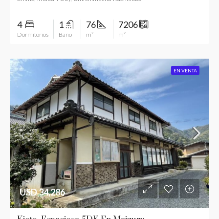
4
1
76
7206
Dormitorios
Baño
m²
m²
EN VENTA
USD 34,286