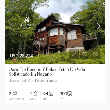
USD 28,214
Oasis De Bosque Y Relax: Estilo De Vida
Sofisticado En Nagano
Nagano, Ueda City, Kodankuramiya
2
1
94
900
Dormitorios
Baño
m²
m²