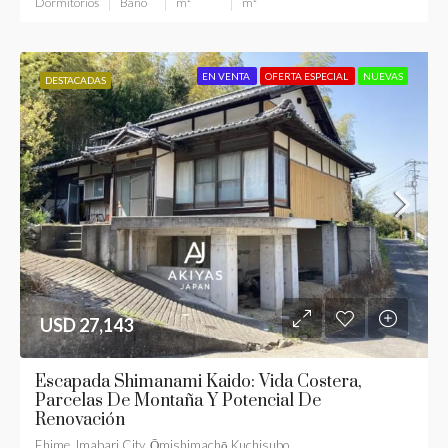
Dormitorios
Baño
m²
m²
EN VENTA
OFERTA ESPECIAL
NUEVAS
DESTACADAS
USD 27,143
Escapada Shimanami Kaido: Vida Costera,
Parcelas De Montaña Y Potencial De
Renovación
Ehime, Imabari City, Ōmishimachō Kuchisubo