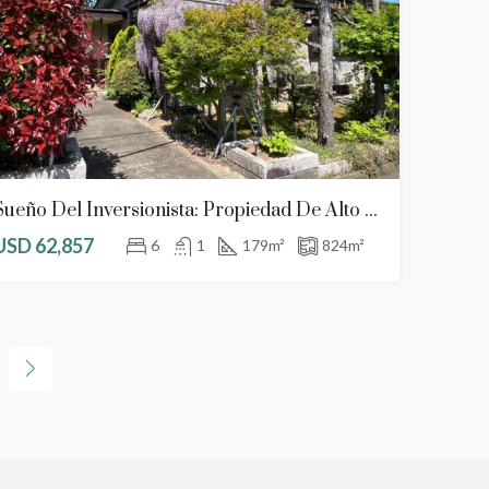
Sueño Del Inversionista: Propiedad De Alto Potencial En Joetsu, Puerta De Entrada A La Isla De Sado
USD 62,857
6
1
179
m²
824
m²