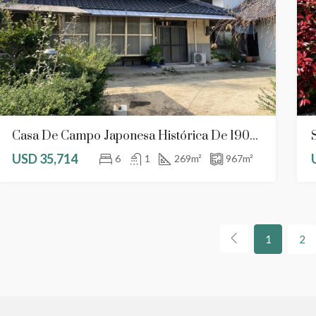
Casa De Campo Japonesa Histórica De 1901 En Un Terreno Amplio Por Solo $35,714
USD 35,714
6
1
269
m²
967
m²
1
2