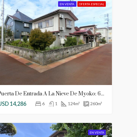
EN VENTA
OFERTA ESPECIAL
TA
DESTACADAS
EN VENTA
DESTACADAS
USD 55,714
USD 35,000
Chiba, Chōsei District, Shirako
Kanagawa, Yokosuka 
Puerta De Entrada A La Nieve De Myoko: 6DK De Bajo Coste Cerca De La Estación
USD 14,286
6
1
124
m²
260
m²
EN VENTA