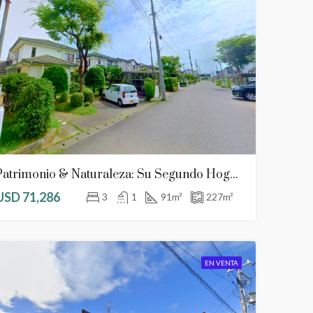
Patrimonio & Naturaleza: Su Segundo Hogar En Japón
USD 71,286
3
1
91
m²
227
m²
EN VENTA