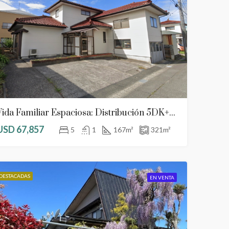
Vida Familiar Espaciosa: Distribución 5DK+2S En Un Tranquilo Centro Cultural
USD 67,857
5
1
167
m²
321
m²
DESTACADAS
EN VENTA