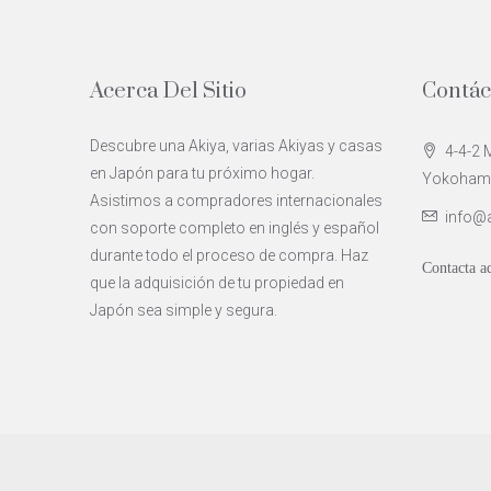
Acerca Del Sitio
Contác
Descubre una Akiya, varias Akiyas y casas
4-4-2 M
en Japón para tu próximo hogar.
Yokohama 
Asistimos a compradores internacionales
info@
con soporte completo en inglés y español
durante todo el proceso de compra. Haz
Contacta a
que la adquisición de tu propiedad en
Japón sea simple y segura.