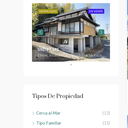
EN VENTA
DESTACADAS
EN VENTA
DESTAC
USD 27,143
USD 2
zaki
Ehime, Imabari City, Ōmishimachō Kuchisubo
Ehime, 
Tipos De Propiedad
Cerca al Mar
(13)
Tipo Familiar
(11)