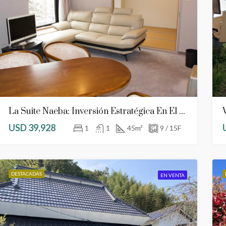
La Suite Naeba: Inversión Estratégica En El Piso 9 Con Servicios De Resort Incluidos
USD 39,928
1
1
45
m²
9 / 15F
DESTACADAS
EN VENTA