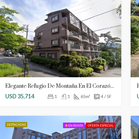
Elegante Refugio De Montaña En El Corazón De Hakone
USD 35,714
1
1
65
m²
4 / 5F
DESTACADAS
EN RENTA
OFERTA ESPECIAL