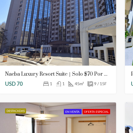
Naeba Luxury Resort Suite｜Solo $70 Por Día
USD 70
1
1
45
m²
9 / 15F
DESTACADAS
EN VENTA
OFERTA ESPECIAL