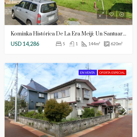
Kominka Histórica De La Era Meiji: Un Santuario Creativo En Nishiaizu
USD 14,286
5
1
144
m²
620
m²
EN VENTA
OFERTA ESPECIAL