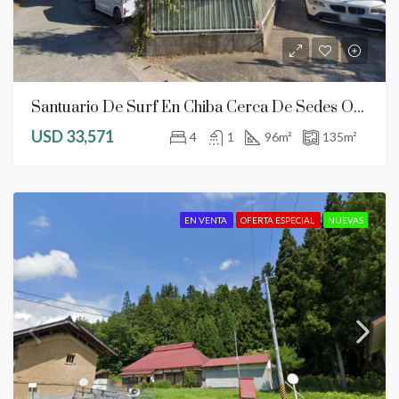
Santuario De Surf En Chiba Cerca De Sedes Olímpicas Y Aeropuerto De Narita
USD 33,571
4
1
96
m²
135
m²
EN VENTA
OFERTA ESPECIAL
NUEVAS