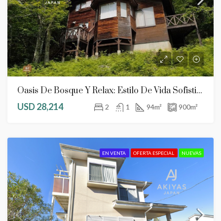
Oasis De Bosque Y Relax: Estilo De Vida Sofisticado En Nagano
USD 28,214
2
1
94
m²
900
m²
EN VENTA
OFERTA ESPECIAL
NUEVAS