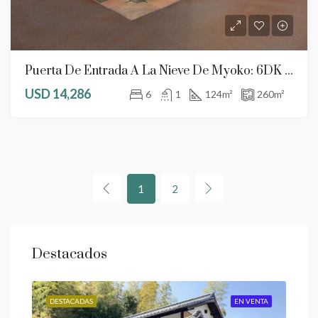
Puerta De Entrada A La Nieve De Myoko: 6DK De Bajo Coste Cerca De La Estación
USD 14,286
6
1
124
m²
260
m²
1
2
Destacados
ENTA
DESTACADAS
EN VENTA
DES