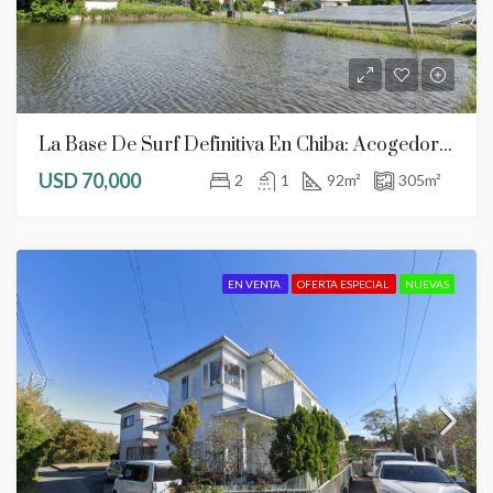
La Base De Surf Definitiva En Chiba: Acogedora Casa 2LDK Cerca De La Playa De Kujukuri
USD 70,000
2
1
92
m²
305
m²
EN VENTA
OFERTA ESPECIAL
NUEVAS