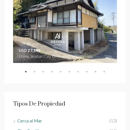
USD 27,143
USD
Ehime, Imabari City, Ōmishimachō Kuchisubo
Ehim
Tipos De Propiedad
Cerca al Mar
(13)