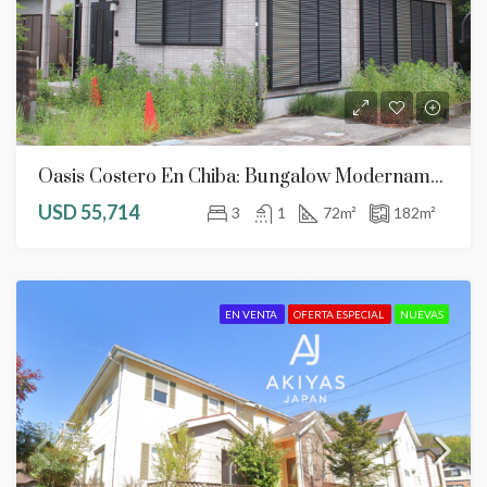
Oasis Costero En Chiba: Bungalow Modernamente Renovado Con Potencial De Estacionamiento Para 3 Autos
USD 55,714
3
1
72
m²
182
m²
EN VENTA
OFERTA ESPECIAL
NUEVAS