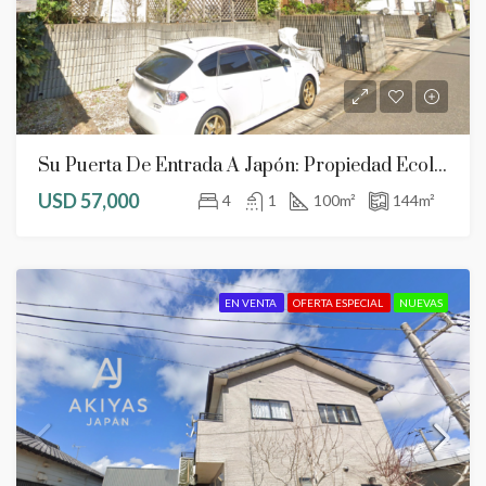
Su Puerta De Entrada A Japón: Propiedad Ecológica Accesible Cerca De Narita
USD 57,000
4
1
100
m²
144
m²
EN VENTA
OFERTA ESPECIAL
NUEVAS