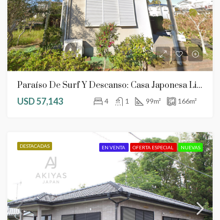
Paraíso De Surf Y Descanso: Casa Japonesa Lista Para Habitar En Chōsei
USD 57,143
4
1
99
m²
166
m²
DESTACADAS
EN VENTA
OFERTA ESPECIAL
NUEVAS