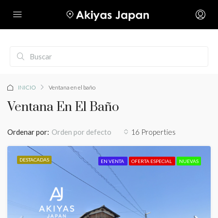
INICIO
Ventana en el baño
Ventana En El Baño
Ordenar por:
16 Properties
Orden por defecto
DESTACADAS
EN VENTA
OFERTA ESPECIAL
NUEVAS