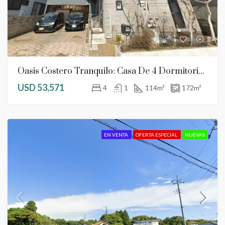
Oasis Costero Tranquilo: Casa De 4 Dormitorios Cerca Del Puerto Pesquero De Choshi
USD 53,571
4
1
114
m²
172
m²
EN VENTA
OFERTA ESPECIAL
NUEVAS