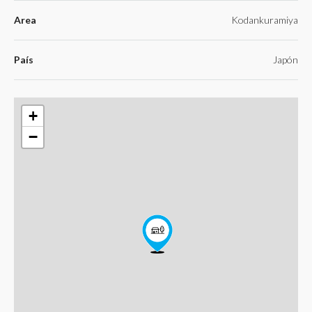
Area
Kodankuramiya
País
Japón
+
−