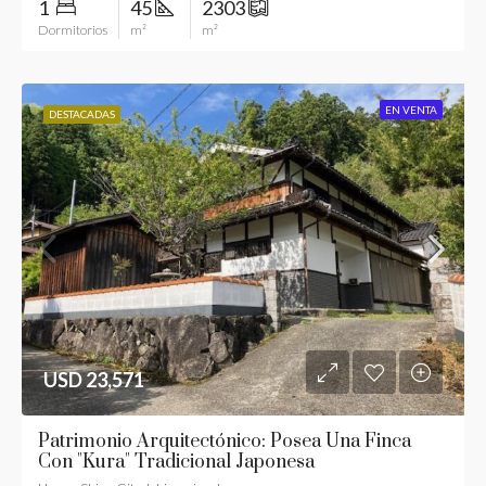
1
45
2303
Dormitorios
m²
m²
EN VENTA
DESTACADAS
USD 23,571
Patrimonio Arquitectónico: Posea Una Finca
Con "Kura" Tradicional Japonesa