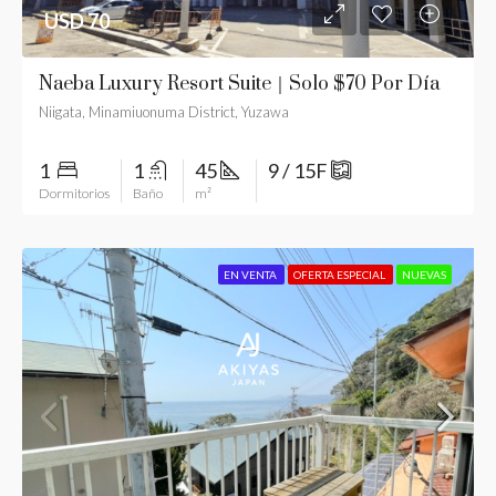
USD 70
Naeba Luxury Resort Suite｜Solo $70 Por Día
Niigata, Minamiuonuma District, Yuzawa
1
1
45
9 / 15F
Dormitorios
Baño
m²
EN VENTA
OFERTA ESPECIAL
NUEVAS