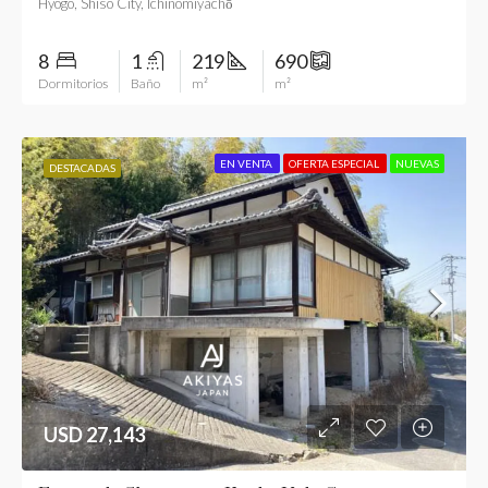
Hyogo, Shiso City, Ichinomiyachō
8
1
219
690
Dormitorios
Baño
m²
m²
EN VENTA
OFERTA ESPECIAL
NUEVAS
DESTACADAS
USD 27,143