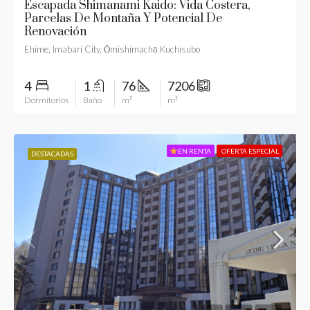
Escapada Shimanami Kaido: Vida Costera,
Parcelas De Montaña Y Potencial De
Renovación
Ehime, Imabari City, Ōmishimachō Kuchisubo
4
1
76
7206
Dormitorios
Baño
m²
m²
EN RENTA
OFERTA ESPECIAL
DESTACADAS