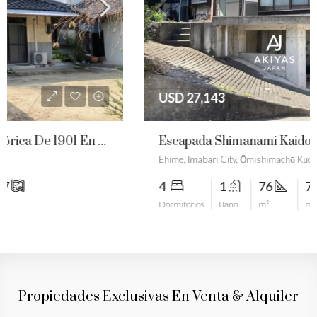
USD 27,143
Escapada Shimanami Kaido: Vida Costera, Parcelas De Montaña Y Potencial De Renovación
Ehime, Imabari City, Ōmishimachō Kuchisubo
4
1
76
7206
Dormitorios
Baño
m²
m²
Propiedades Exclusivas En Venta & Alquiler