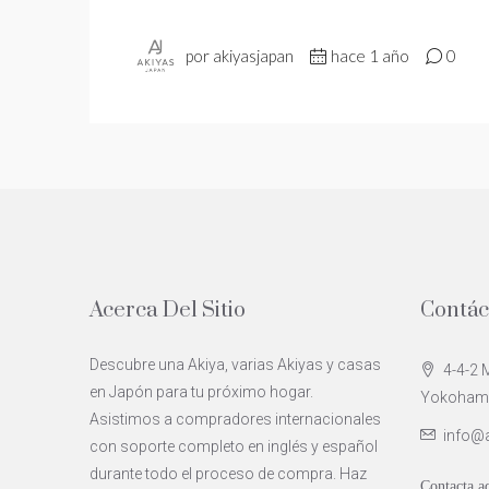
por akiyasjapan
hace 1 año
0
Acerca Del Sitio
Contác
Descubre una Akiya, varias Akiyas y casas
4-4-2 M
en Japón para tu próximo hogar.
Yokohama 
Asistimos a compradores internacionales
info@
con soporte completo en inglés y español
durante todo el proceso de compra. Haz
Contacta a