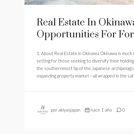
Real Estate In Okinawa
Opportunities For Fo
1. About Real Estate in Okinawa Okinawa is much m
setting for those seeking to diversify their holdin
the southernmost tip of the Japanese archipelago,
expanding property market—all wrapped in the safety
por akiyasjapan
hace 1 año
0